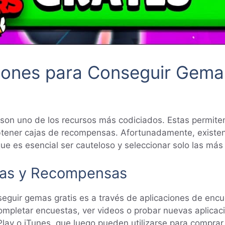
iones para Conseguir Gemas
 son uno de los recursos más codiciados. Estas permite
obtener cajas de recompensas. Afortunadamente, existen
e es esencial ser cauteloso y seleccionar solo las más 
tas y Recompensas
eguir gemas gratis es a través de aplicaciones de enc
completar encuestas, ver videos o probar nuevas aplic
 Play o iTunes, que luego pueden utilizarse para compra